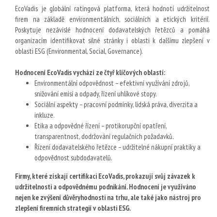
EcoVadis je globální ratingová platforma, která hodnotí udržitelnost
firem na základě environmentálních, sociálních a etických kritérií.
Poskytuje nezávislé hodnocení dodavatelských řetězců a pomáhá
organizacím identifikovat silné stránky i oblasti k dalšímu zlepšení v
oblasti ESG (Environmental, Social, Governance).
Hodnocení EcoVadis vychází ze čtyř klíčových oblastí:
Environmentální odpovědnost – efektivní využívání zdrojů,
snižování emisí a odpady, řízení uhlíkové stopy.
Sociální aspekty – pracovní podmínky, lidská práva, diverzita a
inkluze.
Etika a odpovědné řízení – protikorupční opatření,
transparentnost, dodržování regulačních požadavků.
Řízení dodavatelského řetězce – udržitelné nákupní praktiky a
odpovědnost subdodavatelů.
Firmy, které získají certifikaci EcoVadis, prokazují svůj závazek k
udržitelnosti a odpovědnému podnikání. Hodnocení je využíváno
nejen ke zvýšení důvěryhodnosti na trhu, ale také jako nástroj pro
zlepšení firemních strategií v oblasti ESG.